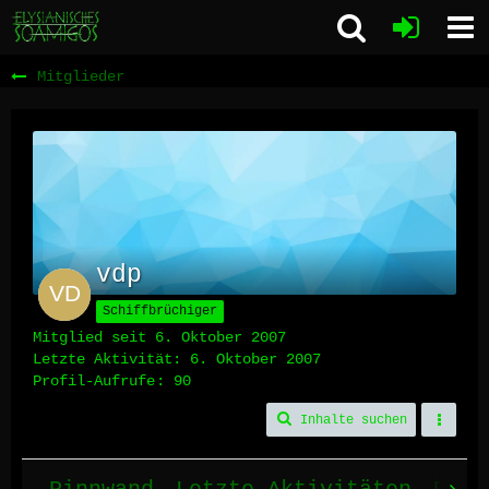
Mitglieder
vdp
Schiffbrüchiger
Mitglied seit 6. Oktober 2007
Letzte Aktivität:
6. Oktober 2007
Profil-Aufrufe
90
Inhalte suchen