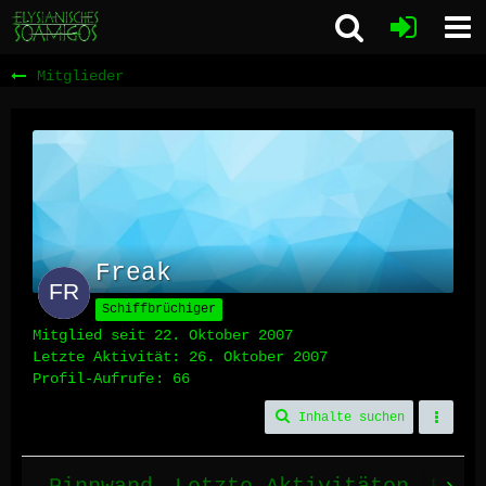
Mitglieder
Freak
Schiffbrüchiger
Mitglied seit 22. Oktober 2007
Letzte Aktivität:
26. Oktober 2007
Profil-Aufrufe
66
Inhalte suchen