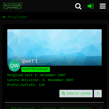
Mitglieder
qwert
Schiffbrüchiger
Mitglied seit 3. November 2007
Letzte Aktivität:
3. November 2007
Profil-Aufrufe
129
Inhalte suchen