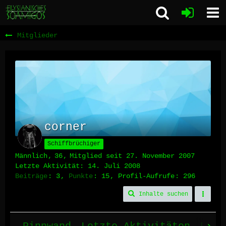
Mitglieder
corner
Schiffbrüchiger
Männlich
36
Mitglied seit 27. November 2007
Letzte Aktivität:
14. Juli 2008
Beiträge
3
Punkte
15
Profil-Aufrufe
296
Inhalte suchen