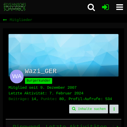
Mitglieder
Wazi_GER
Burgerkunder
Mitglied seit 9. Dezember 2007
Letzte Aktivität:
7. Februar 2024
Beiträge
14
Punkte
80
Profil-Aufrufe
534
Inhalte suchen