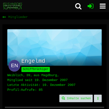
Mitglieder
Engelmd
Schiffbrüchiger
Weiblich
39
aus Magdburg
Mitglied seit 19. Dezember 2007
Letzte Aktivität:
19. Dezember 2007
Profil-Aufrufe
85
Inhalte suchen