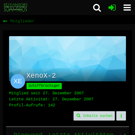
Mitglieder
XenoX-2
Schiffbrüchiger
Mitglied seit 27. Dezember 2007
Letzte Aktivität:
27. Dezember 2007
Profil-Aufrufe
142
Inhalte suchen