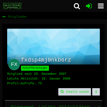
Mitglieder
fxdsp4mj9nkb6rz
Schiffbrüchiger
Mitglied seit 29. Dezember 2007
Letzte Aktivität:
18. Januar 2008
Profil-Aufrufe
75
Inhalte suchen