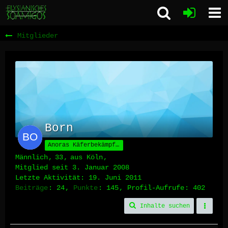
Mitglieder
Born
Anoras Käferbekämpfer
Männlich
33
aus Köln
Mitglied seit 3. Januar 2008
Letzte Aktivität:
19. Juni 2011
Beiträge
24
Punkte
145
Profil-Aufrufe
402
Inhalte suchen