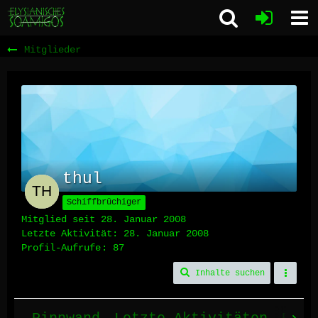
Mitglieder
thul
Schiffbrüchiger
Mitglied seit 28. Januar 2008
Letzte Aktivität:
28. Januar 2008
Profil-Aufrufe
87
Inhalte suchen