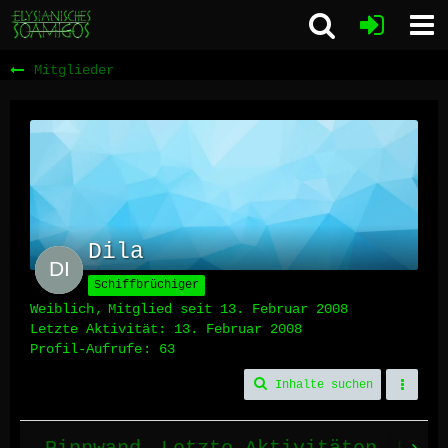
Mitglieder
Dila
Schiffbrüchiger
Weiblich
Mitglied seit 13. Februar 2008
Letzte Aktivität:
13. Februar 2008
Profil-Aufrufe
63
Inhalte suchen