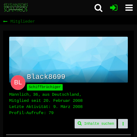
Mitglieder
Black8699
Schiffbrüchiger
Männlich
36
aus Deutschland
Mitglied seit 20. Februar 2008
Letzte Aktivität:
9. März 2008
Profil-Aufrufe
79
Inhalte suchen