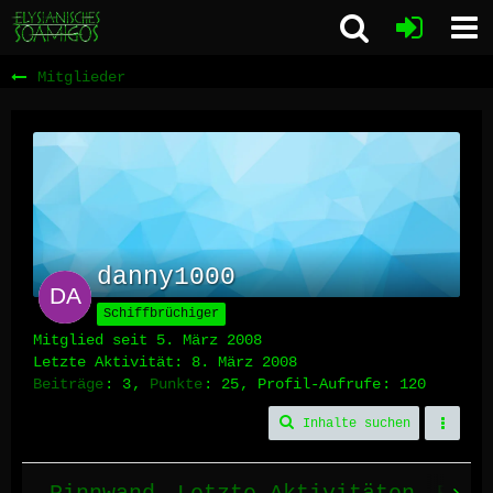
Mitglieder
danny1000
Schiffbrüchiger
Mitglied seit 5. März 2008
Letzte Aktivität:
8. März 2008
Beiträge
3
Punkte
25
Profil-Aufrufe
120
Inhalte suchen