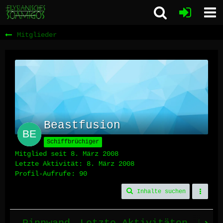
Mitglieder
Beastfusion
Schiffbrüchiger
Mitglied seit 8. März 2008
Letzte Aktivität:
8. März 2008
Profil-Aufrufe
90
Inhalte suchen