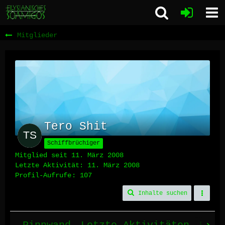
Mitglieder
Tero Shit
Schiffbrüchiger
Mitglied seit 11. März 2008
Letzte Aktivität:
11. März 2008
Profil-Aufrufe
107
Inhalte suchen