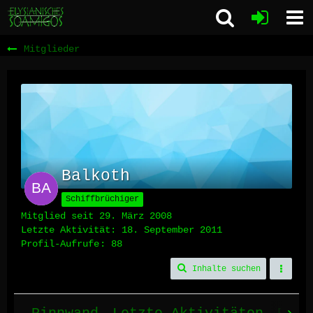
Mitglieder
Balkoth
Schiffbrüchiger
Mitglied seit 29. März 2008
Letzte Aktivität:
18. September 2011
Profil-Aufrufe
88
Inhalte suchen