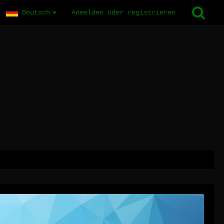
Deutsch
Anmelden oder registrieren