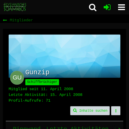
Mitglieder
Gunzip
Schiffbrüchiger
Mitglied seit 11. April 2008
Letzte Aktivität:
15. April 2008
Profil-Aufrufe
71
Inhalte suchen