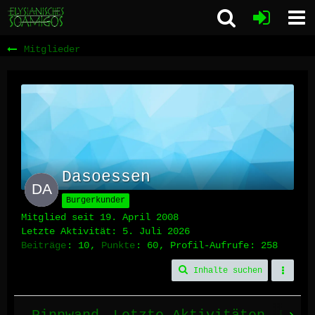
Mitglieder
Dasoessen
Burgerkunder
Mitglied seit 19. April 2008
Letzte Aktivität:
5. Juli 2026
Beiträge
10
Punkte
60
Profil-Aufrufe
258
Inhalte suchen