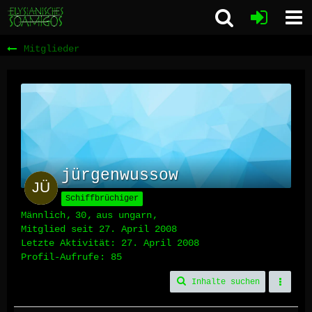
Mitglieder
jürgenwussow
Schiffbrüchiger
Männlich
30
aus ungarn
Mitglied seit 27. April 2008
Letzte Aktivität:
27. April 2008
Profil-Aufrufe
85
Inhalte suchen