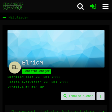
Mitglieder
ElricM
Schiffbrüchiger
Mitglied seit 29. Mai 2008
Letzte Aktivität:
29. Mai 2008
Profil-Aufrufe
92
Inhalte suchen