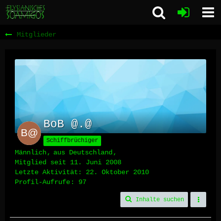
Mitglieder
BoB @.@
Schiffbrüchiger
Männlich
aus Deutschland
Mitglied seit 11. Juni 2008
Letzte Aktivität:
22. Oktober 2010
Profil-Aufrufe
97
Inhalte suchen