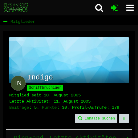
Mitglieder
Indigo
Schiffbrüchiger
Mitglied seit 10. August 2005
Letzte Aktivität:
11. August 2005
Beiträge
5
Punkte
30
Profil-Aufrufe
179
Inhalte suchen