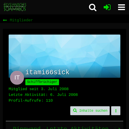
Mitglieder
itami66sick
Schiffbrüchiger
Mitglied seit 3. Juli 2008
Letzte Aktivität:
6. Juli 2008
Profil-Aufrufe
110
Inhalte suchen