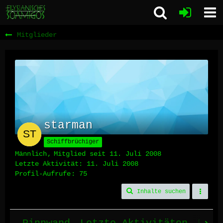
Mitglieder
starman
Schiffbrüchiger
Männlich
Mitglied seit 11. Juli 2008
Letzte Aktivität:
11. Juli 2008
Profil-Aufrufe
75
Inhalte suchen