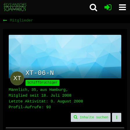
Mitglieder
XT-06-N
Schiffbrüchiger
Männlich
35
aus Hamburg
Mitglied seit 18. Juli 2008
Letzte Aktivität:
3. August 2008
Profil-Aufrufe
93
Inhalte suchen