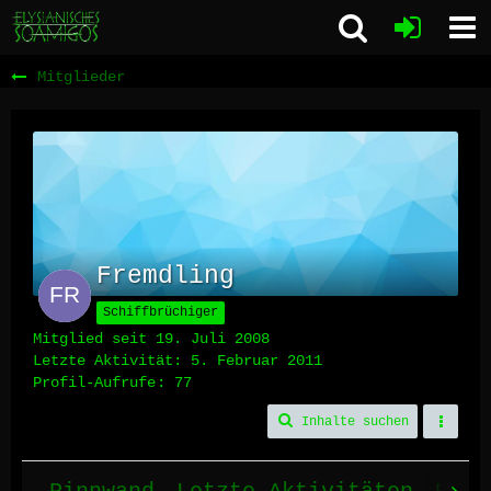
Mitglieder
Fremdling
Schiffbrüchiger
Mitglied seit 19. Juli 2008
Letzte Aktivität:
5. Februar 2011
Profil-Aufrufe
77
Inhalte suchen