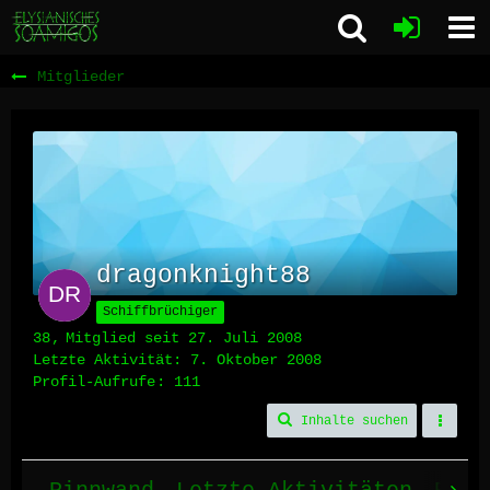
Mitglieder
dragonknight88
Schiffbrüchiger
38
Mitglied seit 27. Juli 2008
Letzte Aktivität:
7. Oktober 2008
Profil-Aufrufe
111
Inhalte suchen