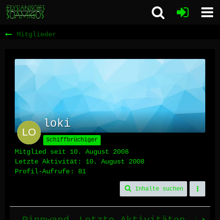
Mitglieder
loki
Schiffbrüchiger
Mitglied seit 10. August 2008
Letzte Aktivität:
10. August 2008
Profil-Aufrufe
81
Inhalte suchen