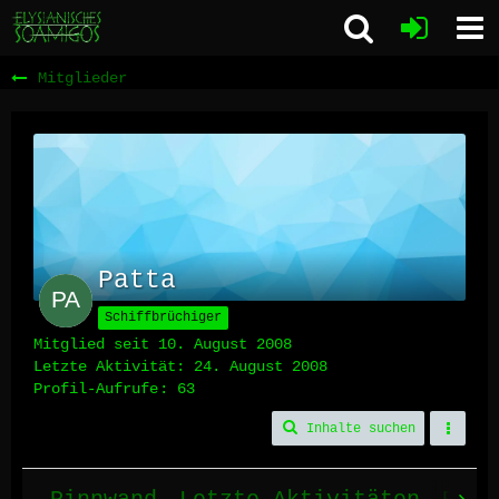
Mitglieder
Patta
Schiffbrüchiger
Mitglied seit 10. August 2008
Letzte Aktivität:
24. August 2008
Profil-Aufrufe
63
Inhalte suchen