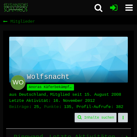
Mitglieder
Wolfsnacht
Anoras Käferbekämpfer
aus Deutschland
Mitglied seit 15. August 2008
Letzte Aktivität:
16. November 2012
Beiträge
25
Punkte
135
Profil-Aufrufe
382
Inhalte suchen