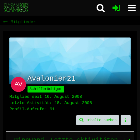
Mitglieder
Avalonier21
Schiffbrüchiger
Mitglied seit 16. August 2008
Letzte Aktivität:
18. August 2008
Profil-Aufrufe
91
Inhalte suchen