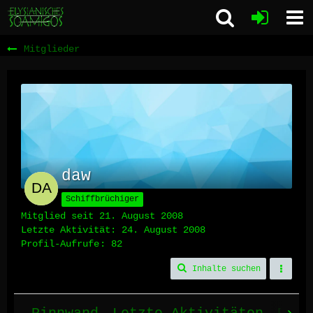
Mitglieder
daw
Schiffbrüchiger
Mitglied seit 21. August 2008
Letzte Aktivität:
24. August 2008
Profil-Aufrufe
82
Inhalte suchen