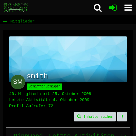
Mitglieder
smith
Schiffbrüchiger
40
Mitglied seit 25. Oktober 2008
Letzte Aktivität:
4. Oktober 2009
Profil-Aufrufe
72
Inhalte suchen