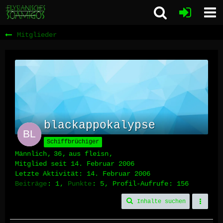
Mitglieder
blackappokalypse
Schiffbrüchiger
Männlich
36
aus fleisn
Mitglied seit 14. Februar 2006
Letzte Aktivität:
14. Februar 2006
Beiträge
1
Punkte
5
Profil-Aufrufe
156
Inhalte suchen