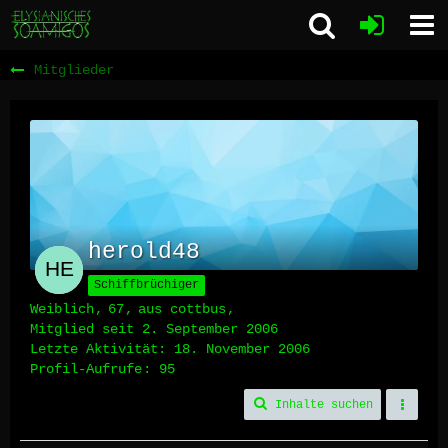
Mitglieder
herold48
Schiffbrüchiger
Weiblich
67
aus cottbus
Mitglied seit 2. September 2006
Letzte Aktivität:
18. November 2006
Profil-Aufrufe
95
Inhalte suchen