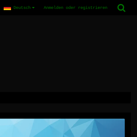
Deutsch
Anmelden oder registrieren