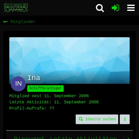
Mitglieder
Ina
Schiffbrüchiger
Mitglied seit 11. September 2006
Letzte Aktivität:
11. September 2006
Profil-Aufrufe
77
Inhalte suchen