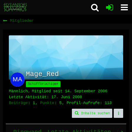
Mitglieder
Mage_Red
Schiffbrüchiger
Männlich
Mitglied seit 14. September 2006
Letzte Aktivität:
17. Juni 2008
Beiträge
1
Punkte
5
Profil-Aufrufe
113
Inhalte suchen