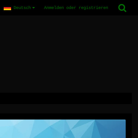
Deutsch
Anmelden oder registrieren