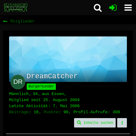
Mitglieder
DreamCatcher
Burgerkunder
Männlich
34
aus Essen
Mitglied seit 25. August 2004
Letzte Aktivität:
7. Mai 2008
Beiträge
16
Punkte
90
Profil-Aufrufe
308
Inhalte suchen