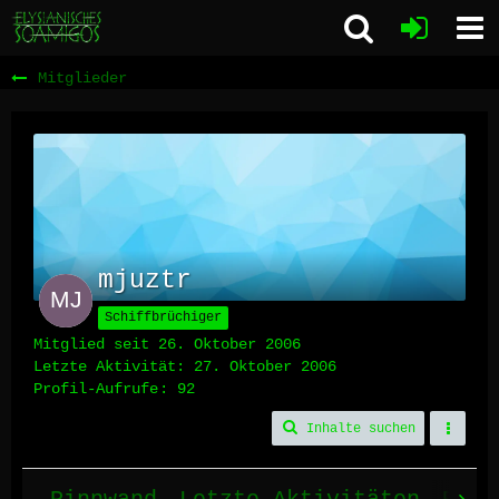
Mitglieder
mjuztr
Schiffbrüchiger
Mitglied seit 26. Oktober 2006
Letzte Aktivität:
27. Oktober 2006
Profil-Aufrufe
92
Inhalte suchen