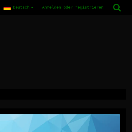
Deutsch
Anmelden oder registrieren