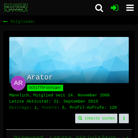
Mitglieder
Arator
Schiffbrüchiger
Männlich
Mitglied seit 14. November 2006
Letzte Aktivität:
21. September 2013
Beiträge
1
Punkte
5
Profil-Aufrufe
128
Inhalte suchen