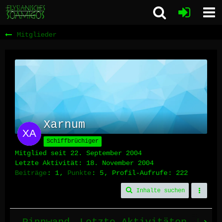
Mitglieder
Xarnum
Schiffbrüchiger
Mitglied seit 22. September 2004
Letzte Aktivität:
18. November 2004
Beiträge
1
Punkte
5
Profil-Aufrufe
222
Inhalte suchen