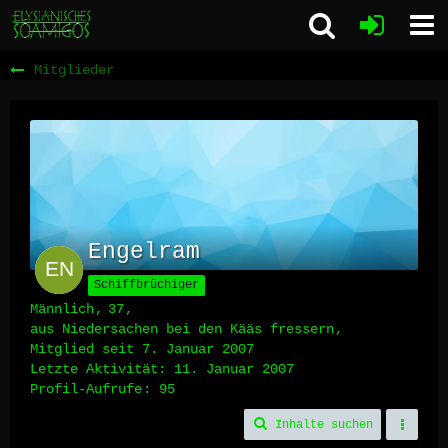
Mitglieder
Engelram
Schiffbrüchiger
Männlich
37
aus Niedersachen bei den Kääs fressern
Mitglied seit 7. Januar 2007
Letzte Aktivität:
11. Januar 2007
Profil-Aufrufe
95
Inhalte suchen