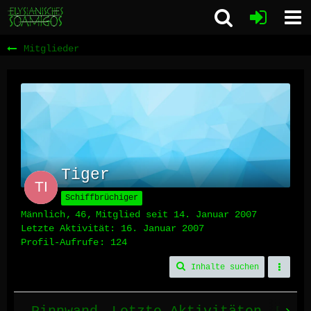
Mitglieder
Tiger
Schiffbrüchiger
Männlich
46
Mitglied seit 14. Januar 2007
Letzte Aktivität:
16. Januar 2007
Profil-Aufrufe
124
Inhalte suchen