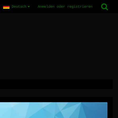
Deutsch
Anmelden oder registrieren