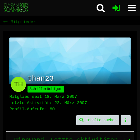
Mitglieder
than23
Schiffbrüchiger
Mitglied seit 18. März 2007
Letzte Aktivität:
22. März 2007
Profil-Aufrufe
80
Inhalte suchen