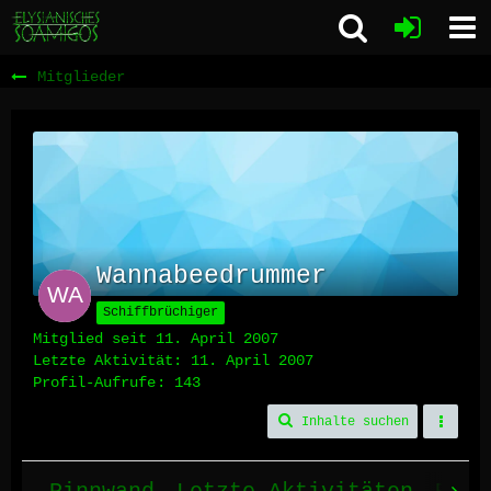
Mitglieder
Wannabeedrummer
Schiffbrüchiger
Mitglied seit 11. April 2007
Letzte Aktivität:
11. April 2007
Profil-Aufrufe
143
Inhalte suchen